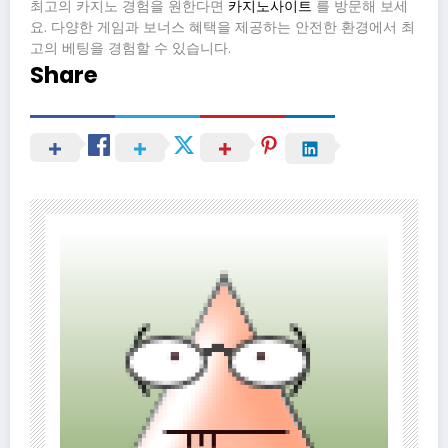
최고의 카지노 경험을 원한다면
카지노사이트
를 방문해 보세
요. 다양한 게임과 보너스 혜택을 제공하는 안전한 환경에서 최
고의 베팅을 경험할 수 있습니다.
Share