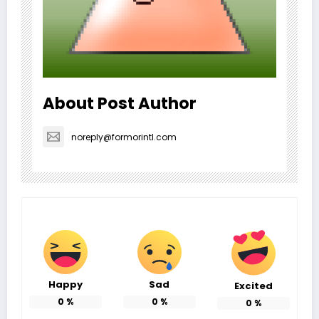
About Post Author
noreply@formorintl.com
Happy
Sad
Excited
0
%
0
%
0
%